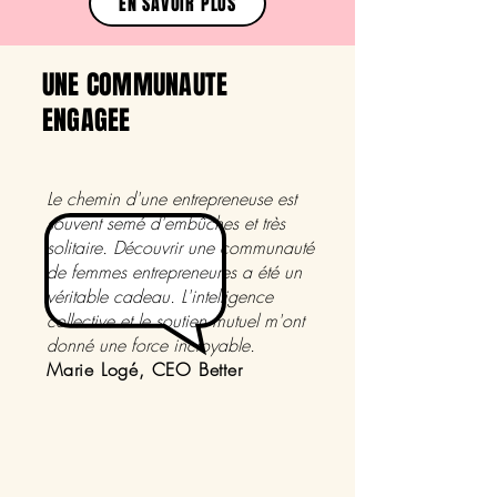
EN SAVOIR PLUS
UNE COMMUNAUTE
ENGAGEE
Le chemin d'une entrepreneuse est
souvent semé d'embûches et très
solitaire. Découvrir une communauté
de femmes entrepreneures a été un
véritable cadeau. L'intelligence
collective et le soutien mutuel m'ont
donné une force incroyable.
Marie Logé, CEO Better