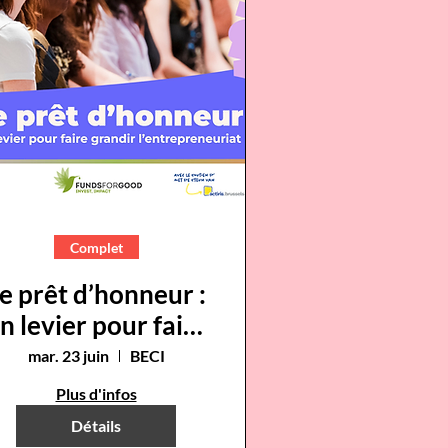
Complet
e prêt d’honneur :
n levier pour faire
grandir
mar. 23 juin
BECI
l’entrepreneuriat
Plus d'infos
Détails