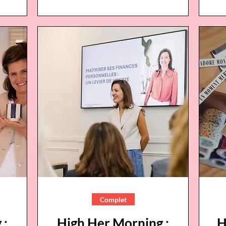
Complet
 :
High Her Morning :
H