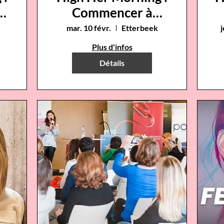
Commencer à
investir,
mar. 10 févr.
Etterbeek
j
simplement
Plus d'infos
Détails