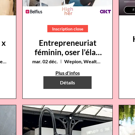
Inscription close
 x
Entrepreneuriat
féminin, oser l’élan
et la croissance !
Womade, Bruxelles
mar. 02 déc.
Wepion, Wealth House Belfius
Plus d'infos
Détails