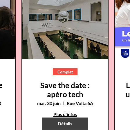
Complet
e
Save the date :
L
apéro tech
u
t
mar. 30 juin
Rue Volta 6A
Plus d'infos
Détails