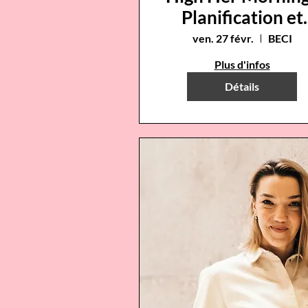
Planification et
Organisation
ven. 27 févr.
BECI
Plus d'infos
Détails