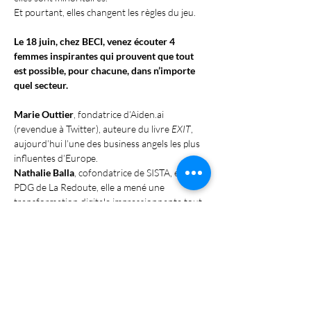
Et pourtant, elles changent les règles du jeu.
Le 18 juin, chez BECI, venez écouter 4 
femmes inspirantes qui prouvent que tout 
est possible, pour chacune, dans n’importe 
quel secteur.
Marie Outtier
, fondatrice d’Aiden.ai 
(revendue à Twitter), auteure du livre 
EXIT
, 
aujourd’hui l’une des business angels les plus 
influentes d’Europe.
Nathalie Balla
, cofondatrice de SISTA, ex-
PDG de La Redoute, elle a mené une 
transformation digitale impressionnante tout 
en investissant dans celles qui osent.
Afficher plus